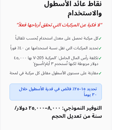
نقاط عائد الأسطول
والاستخدام
“
لا فكرة عن المركبات التي تحقق أرباحها فعلاً
”
كل مركبة تحصل على معدل استخدام يُحسب تلقائياً
✓
تحديد المركبات التي تقل نسبة استخدامها عن ٤٠٪ فوراً
✓
تكلفة رأس المال الخامل: 'المركبة V-205 بها ٤٥,٠٠٠
✓
دولار مربوطة لكنها تُستخدم ٣ أيام/أسبوع'
مقارنة على مستوى الأسطول مقابل كل مركبة في لمحة
✓
تحديد ١٥-٢٥٪ فائض في قدرة الأسطول خلال
٣٠ يوماً
التوفير النموذجي: ٨,٠٠٠–٢٥,٠٠٠ دولار/
سنة من تعديل الحجم