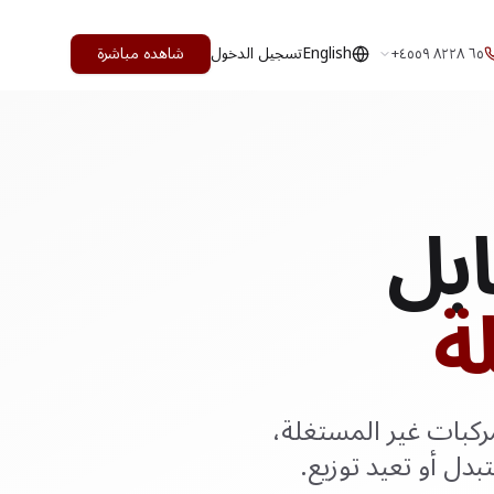
English
تسجيل الدخول
شاهده مباشرة
+٦٥ ٨٢٢٨ ٤٥٥٩
ابل
ة
ركبات غير المستغلة،
ل أو تعيد توزيع.