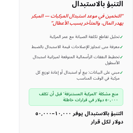
التنبؤ بالاستبدال
“
التخمين في موعد استبدال المركبات — المبكر
يهدر المال، والمتأخر يسبب الأعطال
”
تحليل تقاطع تكلفة الصيانة مع عمر المركبة
✓
معرفة متى تتجاوز الإصلاحات قيمة الاستبدال بالضبط
✓
تخطيط النفقات الرأسمالية المتوقعة لميزانية استبدال
✓
الأسطول
مبني على البيانات: بيع أو استبدال أو إعادة توزيع كل
✓
مركبة في الوقت المناسب
منع مشكلة 'المركبة المستنزفة' قبل أن تكلف
٥٠,٠٠٠ دولار في قرارات خاطئة
التنبؤ بالاستبدال يوفر ١٠,٠٠٠–٥٠,٠٠٠
دولار لكل قرار