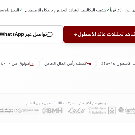
٪ فوراً
✓
كشف التكاليف الشاذة المدعوم بالذكاء الاصطناعي
✓
التنبؤ بالاستبدال يوفر ,٠٠٠
اهد تحليلات عائد الأسطول
تواصل عبر WhatsApp
أسطول ١٥–٢٥٪
كشف رأس المال الخامل
موثوق من ٣٩,٠٠٠+ مالك أسطول
موثوق من أكثر من ٤٣,٠٠٠ مالك أسطول حول العالم