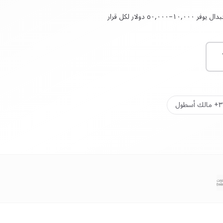
١٠–٥٠,٠٠٠ دولار لكل قرار