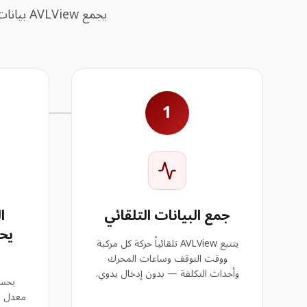
يجمع AVLView بيانات الأسطول ويحللها ويرتبها حسب الأولوية تلقائياً حتى تعرف بالضبط ما تفعله بكل مركبة.
1
جمع البيانات التلقائي
ا
يح
يتتبع AVLView تلقائياً حركة كل مركبة
ووقت التوقف وساعات المحرك
وأحداث التكلفة — بدون إدخال يدوي.
يحسب
معدل اس