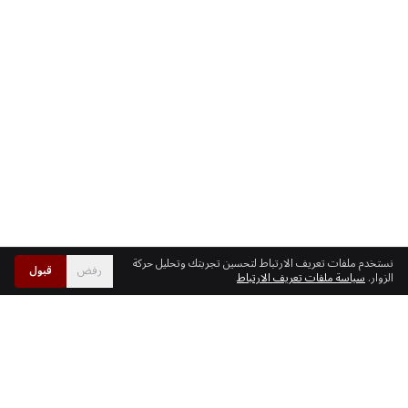
نستخدم ملفات تعريف الارتباط لتحسين تجربتك وتحليل حركة
رفض
قبول
الزوار.
سياسة ملفات تعريف الارتباط
انضم إلى أكثر من ٤٣٬٠٠٠ مالك أسطول يتتبعون بذكاء.
ابدأ مجاناً
أو احجز عرضاً توضيحياً