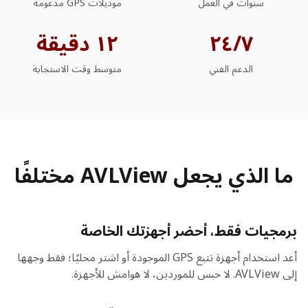
سنوات في العمل
موديلات GPS مدعومة
٢٤/٧
١٢ دقيقة
الدعم الفني
متوسط ​​وقت الاستجابة
ما الذي يجعل AVLView مختلفًا
برمجيات فقط، أحضر أجهزتك الخاصة
أعد استخدام أجهزة تتبع GPS الموجودة أو اشتر محليًا؛ فقط وجهها
إلى AVLView. لا حبس للموردين، لا هوامش للأجهزة.