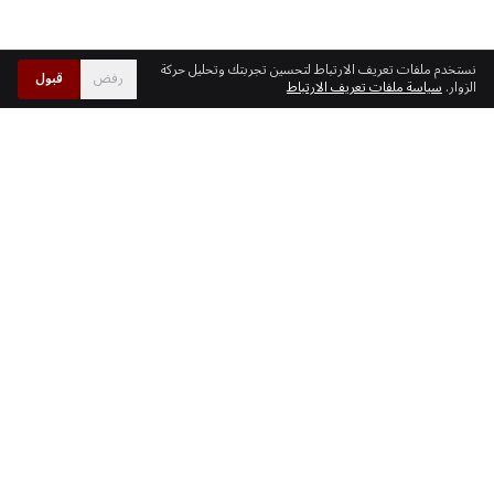
نستخدم ملفات تعريف الارتباط لتحسين تجربتك وتحليل حركة
رفض
قبول
الزوار.
سياسة ملفات تعريف الارتباط
انضم إلى أكثر من ٤٣٬٠٠٠ مالك أسطول يتتبعون بذكاء.
ابدأ مجاناً
أو احجز عرضاً توضيحياً
تتبع أسطول GPS موثوق به من قبل أكثر من ٤٣٬٠٠٠ مالك أسطول حول
العالم. أتمتة العمليات، خفض التكاليف، والتوسع بسهولة.
متوافق مع GDPR