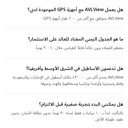
هل يعمل AVLView مع أجهزة GPS الموجودة لدي؟
AVLView متوافق مع أكثر من ٢٠٠ طراز أجهزة GPS.
ما هو الجدول الزمني المعتاد للعائد على الاستثمار؟
معظم العملاء يرون عائداً قابلاً للقياس خلال ٦٠-٩٠ يوماً.
هل تدعمون الأساطيل في الشرق الأوسط وأفريقيا؟
AVLView يخدم أكثر من ٤٣٬٠٠٠ مالك أسطول في الإمارات والسعودية
وقطر ونيجيريا وأوغندا وزامبيا وسنغافورة والهند وغيرها.
هل يمكنني البدء بتجربة صغيرة قبل الالتزام؟
بالتأكيد. ابدأ بـ ١٠ مركبات فقط لمدة ٣٠ يوماً. بدون بطاقة ائتمان، بدون
عقود طويلة الأجل.